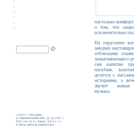
настолько комфорт
о том, что скоро
исключительно под
На паруснике вос
закурив настоящую
отблесками плам
захватывающего р
сам капи­тан пр
палубам, залит
делит­ся с пасса
историями, а веч
звучит живая 
музыка.